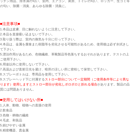
ッチン用品、排水溝の匂い、室内、エアコン、厨房、トイレの匂い、ロッカー、生ゴミ等
の匂い、除菌・消臭、あらゆる除菌・消臭に。
■注意事項■
1.本品は皮膚、目に触れないように注意して下さい。
2.本品を直接吸い込まないで下さい。
3.取り扱う際は、室内の換気を十分に行って下さい。
4.本品は、金属を腐食また樹脂等を劣化させる可能性があるため、使用後は必ず水拭きし
て下さい。
5.漂泊作用があるため、色物繊維、革靴製品等色落ちするおそれがあります。テストの上
ご使用下さい。
6.用途以外に使用しないで下さい。
7.高温および直射日光を避け、暗所の涼しい所に密栓して保管して下さい。
8.スプレーボトルは、専用品を使用して下さい。
9.
スプレーヘッド下に付属する
ストロー部分について
一定期間（ご使用条件等により異な
ります）使用しますとストロー部分が劣化しポロポロと折れる場合
があります。製品の品
質には問題ありません。
■使用してはいけない所■
1.人体、動物、植物への直接の使用
2.飲食品
3.色物・柄物の繊維
4.毛皮、和装品
5.錆びやすい金属
6.精密機器、貴金属