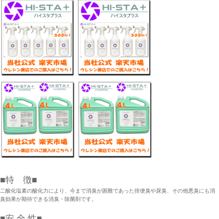
■特 徴■
二酸化塩素の酸化力により、今まで消臭が困難であった排便臭や尿臭、その他悪臭にも消
臭効果が期待できる消臭・除菌剤です。
■安 全 性■