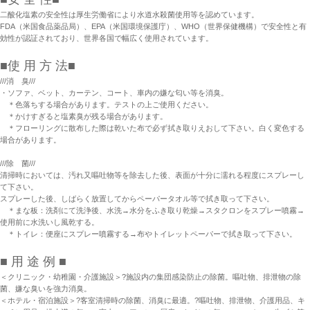
二酸化塩素の安全性は厚生労働省により水道水殺菌使用等を認めています。
FDA（米国食品薬品局）、EPA（米国環境保護庁）、WHO（世界保健機構）で安全性と有
効性が認証されており、世界各国で幅広く使用されています。
■使 用 方 法■
///消 臭///
・ソファ、ベット、カーテン、コート、車内の嫌な匂い等を消臭。
＊色落ちする場合があります。テストの上ご使用ください。
＊かけすぎると塩素臭が残る場合があります。
＊フローリングに散布した際は乾いた布で必ず拭き取りえおして下さい。白く変色する
場合があります。
///除 菌///
清掃時においては、汚れ又嘔吐物等を除去した後、表面が十分に濡れる程度にスプレーし
て下さい。
スプレーした後、しばらく放置してからペーパータオル等で拭き取って下さい。
＊まな板：洗剤にて洗浄後、水洗→水分をふき取り乾燥→スタクロンをスプレー噴霧→
使用前に水洗いし風乾する。
＊トイレ：便座にスプレー噴霧する→布やトイレットペーパーで拭き取って下さい。
■ 用 途 例 ■
＜クリニック・幼稚園・介護施設＞?施設内の集団感染防止の除菌。嘔吐物、排泄物の除
菌、嫌な臭いを強力消臭。
＜ホテル・宿泊施設＞?客室清掃時の除菌、消臭に最適。?嘔吐物、排泄物、介護用品、キ